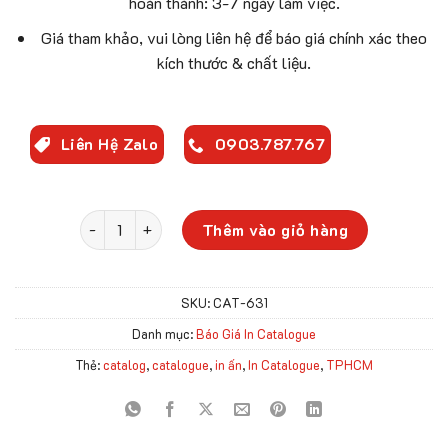
hoàn thành: 3-7 ngày làm việc.
Giá tham khảo, vui lòng liên hệ để báo giá chính xác theo
kích thước & chất liệu.
Liên Hệ Zalo
0903.787.767
In Catalogue Số Lượng Ít - Công nghệ Kỹ Thuật Số s
Thêm vào giỏ hàng
SKU:
CAT-631
Danh mục:
Báo Giá In Catalogue
Thẻ:
catalog
,
catalogue
,
in ấn
,
In Catalogue
,
TPHCM