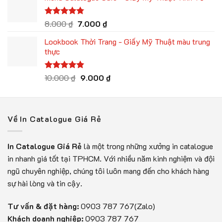
15.000 ₫.
là:
14.000 ₫.
Giá
Giá
Được xếp
8.000
₫
7.000
₫
hạng
4.75
gốc
hiện
5 sao
Lookbook Thời Trang - Giấy Mỹ Thuật màu trung
là:
tại
thực
8.000 ₫.
là:
7.000 ₫.
Giá
Giá
Được xếp
10.000
₫
9.000
₫
hạng
4.80
gốc
hiện
5 sao
là:
tại
10.000 ₫.
là:
Về In Catalogue Giá Rẻ
9.000 ₫.
In Catalogue Giá Rẻ
là một trong những xưởng in catalogue
in nhanh giá tốt tại TPHCM. Với nhiều năm kinh nghiệm và đội
ngũ chuyên nghiệp, chúng tôi luôn mang đến cho khách hàng
sự hài lòng và tin cậy.
Tư vấn & đặt hàng:
0903 787 767(Zalo)
Khách doanh nghiệp:
0903 787 767