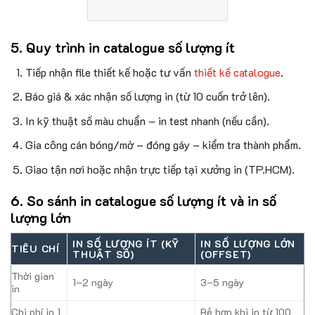
5. Quy trình in catalogue số lượng ít
Tiếp nhận file thiết kế hoặc tư vấn
thiết kế catalogue
.
Báo giá & xác nhận số lượng in (từ 10 cuốn trở lên).
In kỹ thuật số màu chuẩn – in test nhanh (nếu cần).
Gia công cán bóng/mờ – đóng gáy – kiểm tra thành phẩm.
Giao tận nơi hoặc nhận trực tiếp tại xưởng in (TP.HCM).
6. So sánh in catalogue số lượng ít và in số
lượng lớn
IN SỐ LƯỢNG ÍT (KỸ
IN SỐ LƯỢNG LỚN
TIÊU CHÍ
THUẬT SỐ)
(OFFSET)
Thời gian
1–2 ngày
3–5 ngày
in
Chi phí in 1
Rẻ hơn khi in từ 100