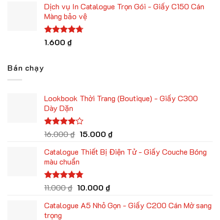
5 sao
Dịch vụ In Catalogue Trọn Gói - Giấy C150 Cán
Màng bảo vệ
Được xếp
1.600
₫
hạng
4.67
5 sao
Bán chạy
Lookbook Thời Trang (Boutique) - Giấy C300
Dày Dặn
Giá
Giá
Được
16.000
₫
15.000
₫
xếp hạng
gốc
hiện
4.00
5
Catalogue Thiết Bị Điện Tử - Giấy Couche Bóng
là:
tại
sao
màu chuẩn
16.000 ₫.
là:
15.000 ₫.
Giá
Giá
Được xếp
11.000
₫
10.000
₫
hạng
4.75
gốc
hiện
5 sao
Catalogue A5 Nhỏ Gọn - Giấy C200 Cán Mờ sang
là:
tại
trọng
11.000 ₫.
là: