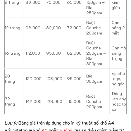
8 trang
89,000
75,000
65,000
150gsm –
kim
Bìa
giữa
250gsm
Ruột
Cán
12 trang
98,000
82,000
72,000
Couche
bóng 2
200gsm
mặt
Ruột
Couche
Cán mờ
16 trang
112,000
95,000
82,000
200gsm –
sang
Bìa
trọng
300gsm
Ép nhũ
20
Bìa
129,000
108,000
95,000
logo,
trang
300gsm
bo góc
Đóng
Ruột
32
keo gáy
149,000
128,000
115,000
Couche
trang
hoặc lò
200gsm
xo
Lưu ý:
Bảng giá trên áp dụng cho in kỹ thuật số khổ A4.
Với catalogue khổ
A5
hoặc
vuông
, giá sẽ điều chỉnh giảm từ