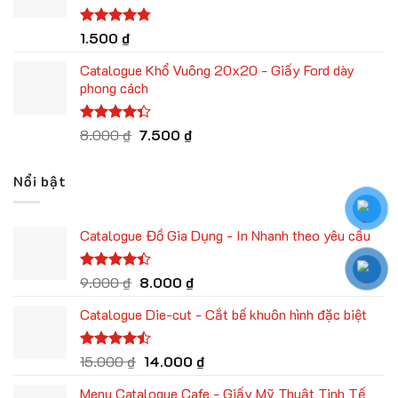
10.000 ₫.
Được xếp
1.500
₫
hạng
4.75
5 sao
Catalogue Khổ Vuông 20x20 - Giấy Ford dày
phong cách
Giá
Giá
Được xếp
8.000
₫
7.500
₫
hạng
4.33
gốc
hiện
5 sao
là:
tại
Nổi bật
8.000 ₫.
là:
7.500 ₫.
Catalogue Đồ Gia Dụng - In Nhanh theo yêu cầu
Giá
Giá
Được xếp
9.000
₫
8.000
₫
hạng
4.38
gốc
hiện
5 sao
Catalogue Die-cut - Cắt bế khuôn hình đặc biệt
là:
tại
9.000 ₫.
là:
8.000 ₫.
Giá
Giá
Được xếp
15.000
₫
14.000
₫
hạng
4.43
gốc
hiện
5 sao
Menu Catalogue Cafe - Giấy Mỹ Thuật Tinh Tế
là:
tại