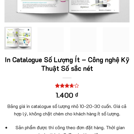
In Catalogue Số Lượng Ít – Công nghệ Kỹ
Thuật Số sắc nét
3.67
6
1.400
₫
trên 5
dựa trên
Bảng giá in catalogue số lượng nhỏ 10-20-30 cuốn. Giá cả
đánh giá
hợp lý, không chặt chém cho khách hàng ít số lượng.
Sản phẩm được thi công theo đơn đặt hàng. Thời gian