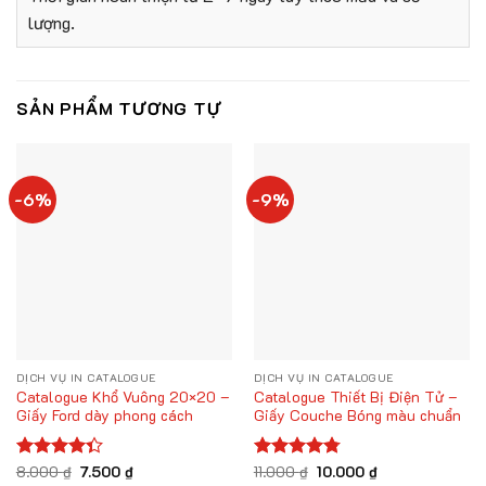
lượng.
SẢN PHẨM TƯƠNG TỰ
-6%
-9%
DỊCH VỤ IN CATALOGUE
DỊCH VỤ IN CATALOGUE
Catalogue Khổ Vuông 20×20 –
Catalogue Thiết Bị Điện Tử –
Giấy Ford dày phong cách
Giấy Couche Bóng màu chuẩn
Giá
Giá
Giá
Giá
Được xếp
8.000
₫
7.500
₫
Được xếp
11.000
₫
10.000
₫
gốc
hiện
gốc
hiện