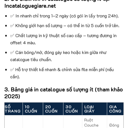
Incataloguegiare.net
✅ In nhanh chỉ trong 1–2 ngày (có gói in lấy trong 24h).
✅ Không giới hạn số lượng – có thể in từ 5 cuốn trở lên.
✅ Chất lượng in kỹ thuật số cao cấp – tương đương in
offset 4 màu.
✅ Cán bóng/mờ, đóng gáy keo hoặc kim giữa như
catalogue tiêu chuẩn.
✅ Hỗ trợ thiết kế nhanh & chỉnh sửa file miễn phí (nếu
cần).
3. Bảng giá in catalogue số lượng ít (tham khảo
2025)
SỐ
10
20
30
LOẠI
GIA
TRANG
CUỐN
CUỐN
CUỐN
GIẤY
CÔNG
Ruột
Couche
Đóng