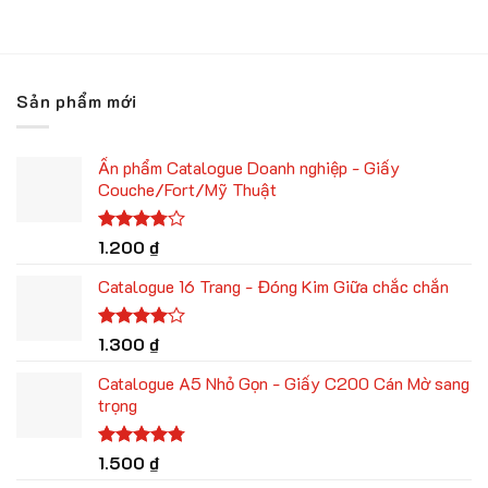
hạng
4.33
hạng
4.75
là:
tại
là:
tại
5 sao
5 sao
8.000 ₫.
là:
11.000 ₫.
là:
7.500 ₫.
10.000 ₫.
Sản phẩm mới
Ấn phẩm Catalogue Doanh nghiệp - Giấy
Couche/Fort/Mỹ Thuật
Được
1.200
₫
xếp
hạng
Catalogue 16 Trang - Đóng Kim Giữa chắc chắn
3.75
5
sao
Được
1.300
₫
xếp hạng
4.00
5
Catalogue A5 Nhỏ Gọn - Giấy C200 Cán Mờ sang
sao
trọng
Được xếp
1.500
₫
hạng
4.75