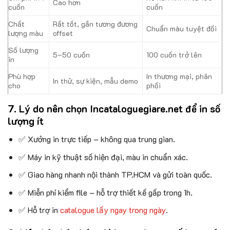
Cao hơn
cuốn
cuốn
Chất
Rất tốt, gần tương đương
Chuẩn màu tuyệt đối
lượng màu
offset
Số lượng
5–50 cuốn
100 cuốn trở lên
in
Phù hợp
In thương mại, phân
In thử, sự kiện, mẫu demo
cho
phối
7. Lý do nên chọn Incataloguegiare.net để in số
lượng ít
✅ Xưởng in trực tiếp – không qua trung gian.
✅ Máy in kỹ thuật số hiện đại, màu in chuẩn xác.
✅ Giao hàng nhanh nội thành TP.HCM và gửi toàn quốc.
✅ Miễn phí kiểm file – hỗ trợ thiết kế gấp trong 1h.
✅ Hỗ trợ in
catalogue lấy ngay trong ngày
.