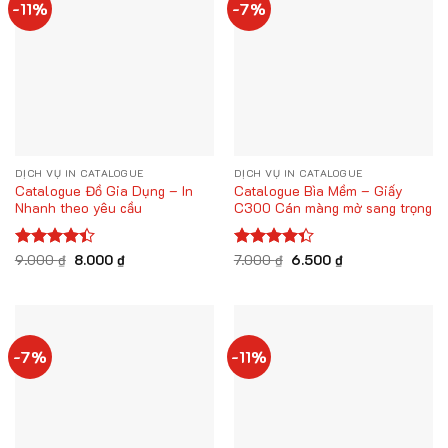
-11%
-7%
DỊCH VỤ IN CATALOGUE
DỊCH VỤ IN CATALOGUE
Catalogue Đồ Gia Dụng – In
Catalogue Bìa Mềm – Giấy
Nhanh theo yêu cầu
C300 Cán màng mờ sang trọng
Giá
Giá
Giá
Giá
Được xếp
9.000
₫
8.000
₫
Được xếp
7.000
₫
6.500
₫
gốc
hiện
gốc
hiện
hạng
4.38
hạng
4.33
là:
tại
là:
tại
5 sao
5 sao
9.000 ₫.
là:
7.000 ₫.
là:
8.000 ₫.
6.500 ₫.
-7%
-11%