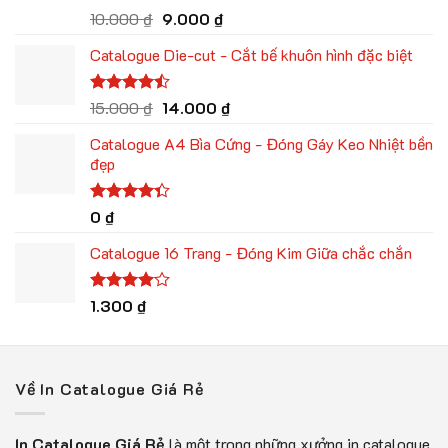
Giá
Giá
Được xếp
10.000
₫
9.000
₫
hạng
4.80
gốc
hiện
5 sao
Catalogue Die-cut - Cắt bế khuôn hình đặc biệt
là:
tại
10.000 ₫.
là:
9.000 ₫.
Giá
Giá
Được xếp
15.000
₫
14.000
₫
hạng
4.43
gốc
hiện
5 sao
Catalogue A4 Bìa Cứng - Đóng Gáy Keo Nhiệt bền
là:
tại
đẹp
15.000 ₫.
là:
14.000 ₫.
Được xếp
0
₫
hạng
4.33
5 sao
Catalogue 16 Trang - Đóng Kim Giữa chắc chắn
Được
1.300
₫
xếp hạng
4.00
5
sao
Về In Catalogue Giá Rẻ
In Catalogue Giá Rẻ
là một trong những xưởng in catalogue