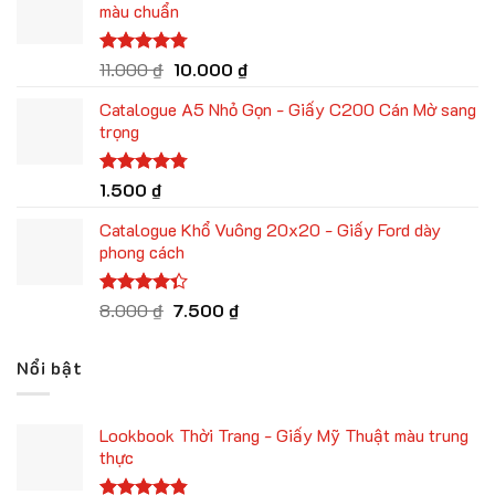
màu chuẩn
16.000 ₫.
là:
15.000 ₫.
Giá
Giá
Được xếp
11.000
₫
10.000
₫
hạng
4.75
gốc
hiện
5 sao
Catalogue A5 Nhỏ Gọn - Giấy C200 Cán Mờ sang
là:
tại
trọng
11.000 ₫.
là:
10.000 ₫.
Được xếp
1.500
₫
hạng
4.75
5 sao
Catalogue Khổ Vuông 20x20 - Giấy Ford dày
phong cách
Giá
Giá
Được xếp
8.000
₫
7.500
₫
hạng
4.33
gốc
hiện
5 sao
là:
tại
Nổi bật
8.000 ₫.
là:
7.500 ₫.
Lookbook Thời Trang - Giấy Mỹ Thuật màu trung
thực