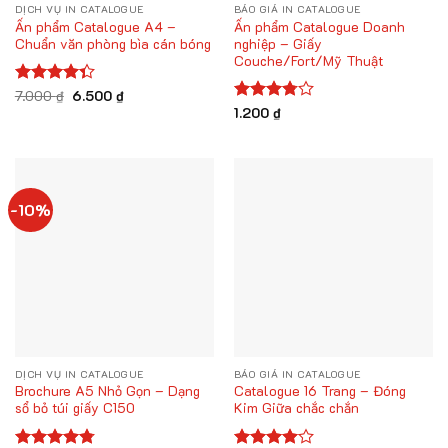
DỊCH VỤ IN CATALOGUE
BÁO GIÁ IN CATALOGUE
Ấn phẩm Catalogue A4 –
Ấn phẩm Catalogue Doanh
Chuẩn văn phòng bìa cán bóng
nghiệp – Giấy
Couche/Fort/Mỹ Thuật
Giá
Giá
Được xếp
7.000
₫
6.500
₫
gốc
hiện
hạng
4.33
Được
1.200
₫
là:
tại
5 sao
xếp
7.000 ₫.
là:
hạng
6.500 ₫.
3.75
5
sao
-10%
DỊCH VỤ IN CATALOGUE
BÁO GIÁ IN CATALOGUE
Brochure A5 Nhỏ Gọn – Dạng
Catalogue 16 Trang – Đóng
sổ bỏ túi giấy C150
Kim Giữa chắc chắn