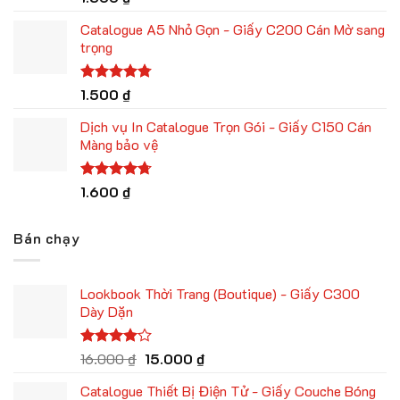
xếp hạng
4.00
5
Catalogue A5 Nhỏ Gọn - Giấy C200 Cán Mờ sang
sao
trọng
Được xếp
1.500
₫
hạng
4.75
5 sao
Dịch vụ In Catalogue Trọn Gói - Giấy C150 Cán
Màng bảo vệ
Được xếp
1.600
₫
hạng
4.67
5 sao
Bán chạy
Lookbook Thời Trang (Boutique) - Giấy C300
Dày Dặn
Giá
Giá
Được
16.000
₫
15.000
₫
xếp hạng
gốc
hiện
4.00
5
Catalogue Thiết Bị Điện Tử - Giấy Couche Bóng
là:
tại
sao