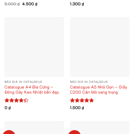
Giá
Giá
Được xếp
5.000
₫
4.500
₫
Được
1.300
₫
gốc
hiện
hạng
4.75
xếp hạng
là:
tại
5 sao
4.00
5
5.000 ₫.
là:
sao
4.500 ₫.
BÁO GIÁ IN CATALOGUE
BÁO GIÁ IN CATALOGUE
Catalogue A4 Bìa Cứng –
Catalogue A5 Nhỏ Gọn – Giấy
Đóng Gáy Keo Nhiệt bền đẹp
C200 Cán Mờ sang trọng
Được xếp
0
₫
Được xếp
1.500
₫
hạng
4.33
hạng
4.75
5 sao
5 sao