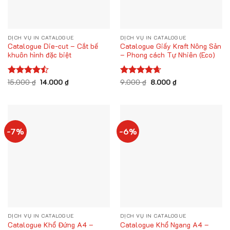
DỊCH VỤ IN CATALOGUE
DỊCH VỤ IN CATALOGUE
Catalogue Die-cut – Cắt bế
Catalogue Giấy Kraft Nông Sản
khuôn hình đặc biệt
– Phong cách Tự Nhiên (Eco)
Giá
Giá
Giá
Giá
Được xếp
15.000
₫
14.000
₫
Được xếp
9.000
₫
8.000
₫
gốc
hiện
gốc
hiện
hạng
4.43
hạng
4.67
là:
tại
là:
tại
5 sao
5 sao
15.000 ₫.
là:
9.000 ₫.
là:
14.000 ₫.
8.000 ₫.
-7%
-6%
DỊCH VỤ IN CATALOGUE
DỊCH VỤ IN CATALOGUE
Catalogue Khổ Đứng A4 –
Catalogue Khổ Ngang A4 –