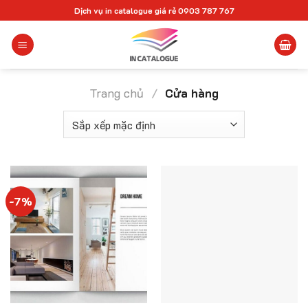
Chuyển
Dịch vụ in catalogue giá rẻ 0903 787 767
đến
nội
dung
Trang chủ
/
Cửa hàng
-7%