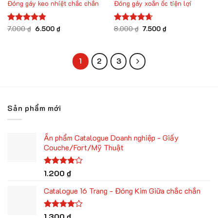
Đóng gáy keo nhiệt chắc chắn
Đóng gáy xoắn ốc tiện lợi
Giá
Giá
Giá
Giá
Được xếp
7.000
₫
6.500
₫
Được xếp
8.000
₫
7.500
₫
gốc
hiện
gốc
hiện
hạng
4.83
hạng
4.67
là:
tại
là:
tại
5 sao
5 sao
7.000 ₫.
là:
8.000 ₫.
là:
6.500 ₫.
7.500 ₫.
1
2
3
Sản phẩm mới
Ấn phẩm Catalogue Doanh nghiệp - Giấy
Couche/Fort/Mỹ Thuật
Được
1.200
₫
xếp
hạng
Catalogue 16 Trang - Đóng Kim Giữa chắc chắn
3.75
5
sao
Được
1.300
₫