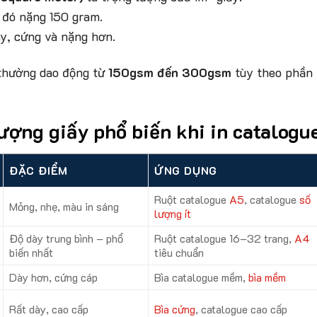
y đó nặng 150 gram.
y, cứng và nặng hơn.
 thường dao động từ
150gsm đến 300gsm
tùy theo phần
ượng giấy phổ biến khi in catalogu
ĐẶC ĐIỂM
ỨNG DỤNG
Ruột catalogue
A5
, catalogue
số
Mỏng, nhẹ, màu in sáng
lượng ít
Độ dày trung bình – phổ
Ruột catalogue 16–32 trang,
A4
biến nhất
tiêu chuẩn
Dày hơn, cứng cáp
Bìa catalogue mềm,
bìa mềm
Rất dày, cao cấp
Bìa cứng
, catalogue cao cấp