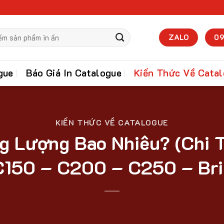
ZALO
09
gue
Báo Giá In Catalogue
Kiến Thức Về Cata
KIẾN THỨC VỀ CATALOGUE
g Lượng Bao Nhiêu? (Chi 
C150 – C200 – C250 – Bri