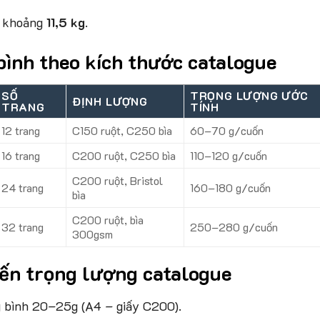
g khoảng
11,5 kg
.
bình theo kích thước catalogue
SỐ
TRỌNG LƯỢNG ƯỚC
ĐỊNH LƯỢNG
TRANG
TÍNH
12 trang
C150 ruột, C250 bìa
60–70 g/cuốn
16 trang
C200 ruột, C250 bìa
110–120 g/cuốn
C200 ruột, Bristol
24 trang
160–180 g/cuốn
bìa
C200 ruột, bìa
32 trang
250–280 g/cuốn
300gsm
ến trọng lượng catalogue
 bình 20–25g (A4 – giấy C200).