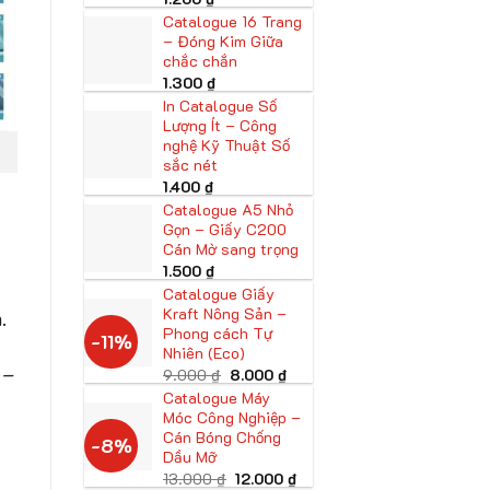
Catalogue 16 Trang
– Đóng Kim Giữa
chắc chắn
1.300
₫
In Catalogue Số
Lượng Ít – Công
nghệ Kỹ Thuật Số
sắc nét
1.400
₫
Catalogue A5 Nhỏ
Gọn – Giấy C200
Cán Mờ sang trọng
1.500
₫
Catalogue Giấy
Kraft Nông Sản –
.
Phong cách Tự
-11%
Nhiên (Eco)
 –
Giá
Giá
9.000
₫
8.000
₫
gốc
hiện
Catalogue Máy
là:
tại
Móc Công Nghiệp –
9.000 ₫.
là:
8.000 ₫.
Cán Bóng Chống
-8%
Dầu Mỡ
Giá
Giá
13.000
₫
12.000
₫