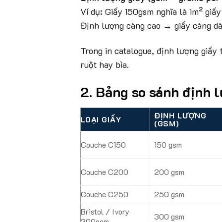
Ví dụ: Giấy 150gsm nghĩa là 1m² giấ
Định lượng càng cao → giấy càng dà
Trong in catalogue, định lượng giấy
ruột hay bìa.
2. Bảng so sánh định l
ĐỊNH LƯỢNG
LOẠI GIẤY
(GSM)
Couche C150
150 gsm
Couche C200
200 gsm
Couche C250
250 gsm
Bristol / Ivory
300 gsm
300gsm