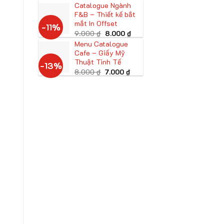
gốc
hiện
Catalogue Ngành
là:
tại
F&B – Thiết kế bắt
13.000 ₫.
là:
12.000 ₫.
mắt In Offset
-11%
Giá
Giá
9.000
₫
8.000
₫
gốc
hiện
Menu Catalogue
là:
tại
Cafe – Giấy Mỹ
9.000 ₫.
là:
8.000 ₫.
Thuật Tinh Tế
-13%
Giá
Giá
8.000
₫
7.000
₫
gốc
hiện
là:
tại
8.000 ₫.
là:
7.000 ₫.