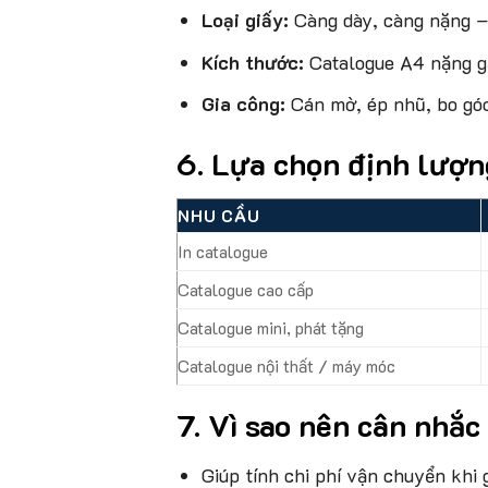
Loại giấy:
Càng dày, càng nặng –
Kích thước:
Catalogue A4 nặng gấ
Gia công:
Cán mờ, ép nhũ, bo góc
6. Lựa chọn định lượn
NHU CẦU
In catalogue
Catalogue cao cấp
Catalogue mini, phát tặng
Catalogue nội thất / máy móc
7. Vì sao nên cân nhắ
Giúp tính chi phí vận chuyển khi g