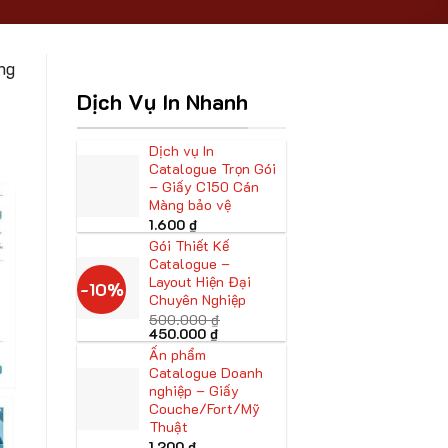
ng
Dịch Vụ In Nhanh
Dịch vụ In
Catalogue Trọn Gói
– Giấy C150 Cán
Màng bảo vệ
1.600
₫
Gói Thiết Kế
Catalogue –
Layout Hiện Đại
-10%
Chuyên Nghiệp
500.000
₫
Giá
Giá
450.000
₫
gốc
hiện
Ấn phẩm
là:
tại
Catalogue Doanh
500.000 ₫.
là:
450.000 ₫.
nghiệp – Giấy
Couche/Fort/Mỹ
Thuật
1.200
₫