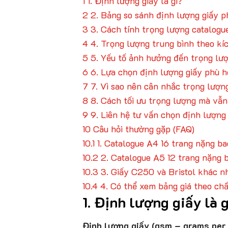
1
1. Định lượng giấy là gì?
2
2. Bảng so sánh định lượng giấy ph
3
3. Cách tính trọng lượng catalogu
4
4. Trọng lượng trung bình theo kí
5
5. Yếu tố ảnh hưởng đến trọng lư
6
6. Lựa chọn định lượng giấy phù 
7
7. Vì sao nên cân nhắc trọng lượn
8
8. Cách tối ưu trọng lượng mà v
9
9. Liên hệ tư vấn chọn định lượng
10
Câu hỏi thường gặp (FAQ)
10.1
1. Catalogue A4 16 trang nặng ba
10.2
2. Catalogue A5 12 trang nặng 
10.3
3. Giấy C250 và Bristol khác n
10.4
4. Có thể xem bảng giá theo chấ
1. Định lượng giấy là 
Định lượng giấy (gsm – grams per