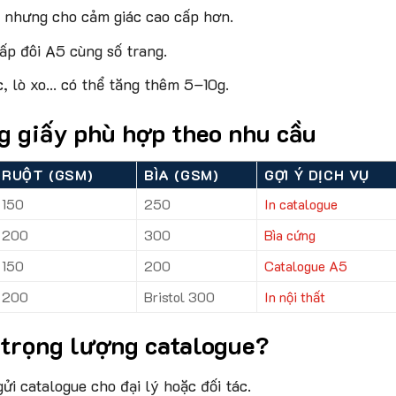
 nhưng cho cảm giác cao cấp hơn.
p đôi A5 cùng số trang.
, lò xo… có thể tăng thêm 5–10g.
g giấy phù hợp theo nhu cầu
RUỘT (GSM)
BÌA (GSM)
GỢI Ý DỊCH VỤ
150
250
In catalogue
200
300
Bìa cứng
150
200
Catalogue A5
200
Bristol 300
In nội thất
c trọng lượng catalogue?
ửi catalogue cho đại lý hoặc đối tác.