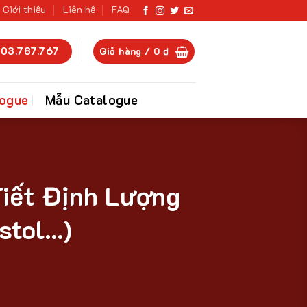
Giới thiệu
Liên hệ
FAQ
03.787.767
Giỏ hàng /
0
₫
logue
Mẫu Catalogue
Tiết Định Lượng
stol…)