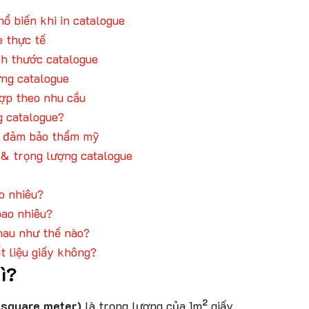
ổ biến khi in catalogue
e thực tế
ch thước catalogue
ợng catalogue
hợp theo nhu cầu
g catalogue?
ẫn đảm bảo thẩm mỹ
 & trọng lượng catalogue
o nhiêu?
bao nhiêu?
hau như thế nào?
t liệu giấy không?
gì?
 square meter)
là trọng lượng của 1m² giấy.