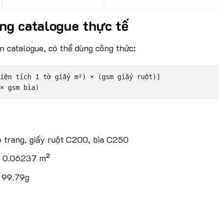
ợng catalogue thực tế
n catalogue, có thể dùng công thức:
iện tích 1 tờ giấy m²) × (gsm giấy ruột)] 

 trang, giấy ruột C200, bìa C250
 = 0.06237 m²
= 99.79g