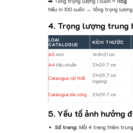
➡️ Tổng trọng lượng 1 cuốn ≈
115g
Nếu in 100 cuốn → tổng trọng lượn
4. Trọng lượng trung 
LOẠI
KÍCH THƯỚC
CATALOGUE
A5
mini
14.8×21 cm
A4
tiêu chuẩn
21×29.7 cm
21×29.7 cm
Catalogue nội thất
(ngang)
Catalogue bìa cứng
21×29.7 cm
5. Yếu tố ảnh hưởng đ
Số trang:
Mỗi 4 trang thêm trung